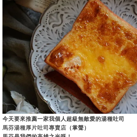
今天要來推薦一家我個人超級無敵愛的湯種吐司
馬芬湯種厚片吐司專賣店
（掌聲）
馬芬
是我們的高雄之光呀！