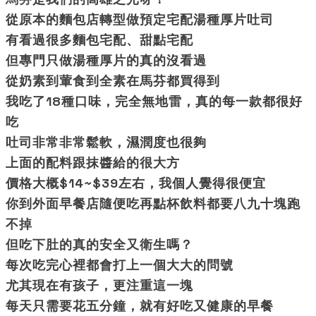
從原本的麵包店轉型做預定宅配湯種厚片吐司
有看過很多麵包宅配、甜點宅配
但專門只做湯種厚片的真的沒看過
從奶素到葷食到全素在馬芬都買得到
我吃了18種口味，完全無地雷，真的每一款都很好
吃
吐司非常非常鬆軟，濕潤度也很夠
上面的配料跟抹醬給的很大方
價格大概$14~$39左右，我個人覺得很便宜
你到外面早餐店隨便吃再點杯飲料都要八九十塊跑
不掉
但吃下肚的真的安全又衛生嗎？
每次吃完心裡都會打上一個大大的問號
尤其現在有孩子，更注重這一塊
每天只需要花五分鐘，就有好吃又健康的早餐