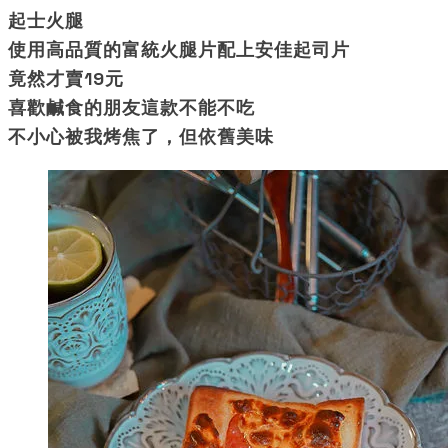
起士火腿
使用高品質的富統火腿片配上安佳起司片
竟然才賣19元
喜歡鹹食的朋友這款不能不吃
不小心被我烤焦了，但依舊美味