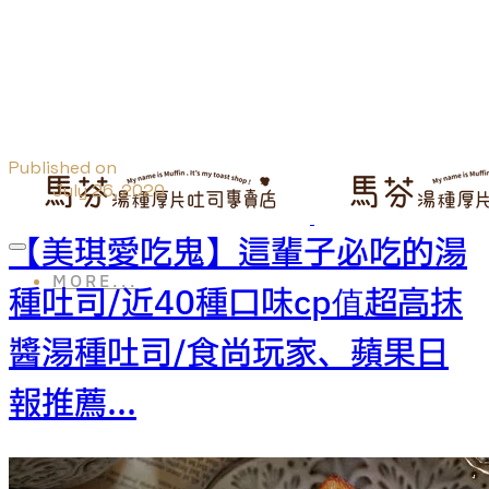
Published on
July 26, 2020
【美琪愛吃鬼】這輩子必吃的湯
MORE...
種吐司/近40種口味cp值超高抹
醬湯種吐司/食尚玩家、蘋果日
報推薦...