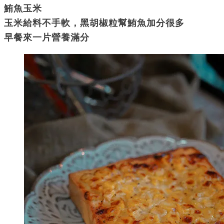
鮪魚玉米
玉米給料不手軟，黑胡椒粒幫鮪魚加分很多
早餐來一片營養滿分