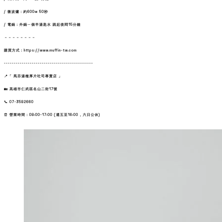
/ 微波爐：約600w 50秒
/ 電鍋：外鍋ㄧ個半湯匙水 跳起後悶15分鐘
－－－－－－－－
購買方式：https://www.muffin-tw.com
---------------------------------------------
📍「 馬芬湯種厚片吐司專賣店 」
🏡 高雄市仁武區名山二街17號
📞 07-3582660
⏰ 營業時間：08:00-17:00 (週五至16:00 , 六日公休)