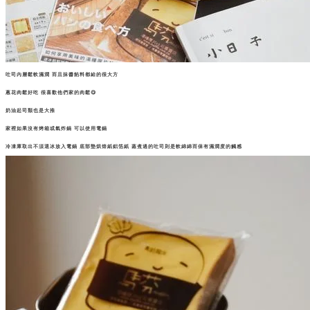
吐司內層鬆軟濕潤 而且抹醬餡料都給的很大方
蔥花肉鬆好吃 很喜歡他們家的肉鬆😋
奶油起司類也是大推
家裡如果沒有烤箱或氣炸鍋 可以使用電鍋
冷凍庫取出不須退冰放入電鍋 底部墊烘焙紙鋁箔紙 蒸煮過的吐司則是軟綿綿而保有濕潤度的觸感