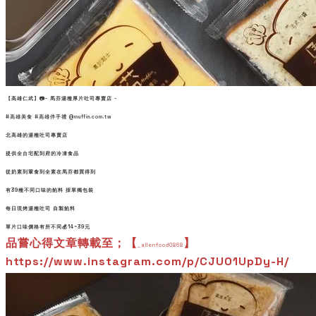
【高雄仁武】📷- 馬芬湯種厚片吐司專賣店 -
#高雄美食
#高雄伴手禮
@muffin.com.tw
北高雄的湯種吐司專賣店
提供全台宅配到府的冷凍食品
從奶素到葷食到全素在馬芬都買得到
有39種不同口味的餡料 採單獨包裝
每日現烤湯種吐司 自製餡料
單片口味價格有所不同💰14~39元
品嘗心得文章轉載至；【
】
_allenfood0868
https://www.instagram.com/p/CJU01UpDy-H/