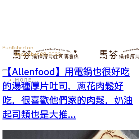
Published on
December 28, 2020
【Allenfood】用電鍋也很好吃
MORE...
的湯種厚片吐司，蔥花肉鬆好
吃，很喜歡他們家的肉鬆，奶油
起司類也是大推...