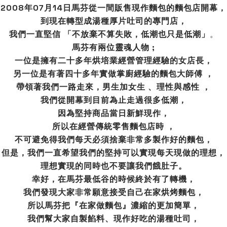
2008年07月14日馬芬從一間販售現作麵包的麵包店開幕，
到現在轉型成湯種厚片吐司的專門店，
我們一直堅信 「不放棄不算失敗，低潮也只是低潮」
。
馬芬有兩位靈魂人物 ;
一位是擁有二十多年烘培業經營管理經驗的女店長，
另一位是有著四十多年實做掌廚經驗的麵包大師傅 ，
帶領著我們一路走來，男生加女生 、理性與感性 ，
我們從開幕到目前為止走過很多低潮，
因為堅持商品當日新鮮現作，
所以在經營傳統零售麵包店時 ，
不可避免得我們每天必須捨棄非常多製作好的麵包，
但是，我們一直希望我們的堅持可以實現每天現做的理想，
理想實現的同時也不要讓我們餓肚子。
幸好，在馬芬最低谷的時候終於有了轉機，
我們發現大家非常願意接受自己在家烘烤麵包，
所以馬芬把『在家做麵包』濃縮的更加簡單，
我們幫大家自製餡料、現作好吃的湯種吐司，