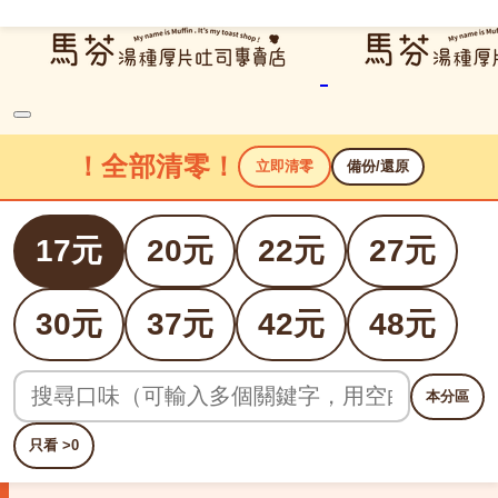
！全部清零！
吐司口味總覽
立即清零
備份/還原
宅配到家訂購方式
門市自取訂購方式
17元
20元
22元
27元
線上填單頁面
本月快速組合
30元
37元
42元
48元
本分區
只看 >0