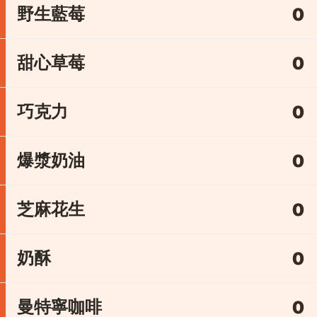
野生藍莓
0
甜心草莓
0
巧克力
0
爆漿奶油
0
芝麻花生
0
奶酥
0
曼特寧咖啡
0